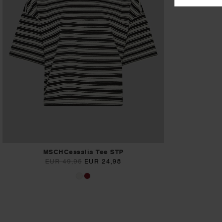
MSCHCessalia Tee STP
EUR 49,95
EUR 24,98