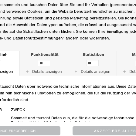
LIEFERUNG & RÜCKGABE
ANDERE BENUTZER HABEN
MSCHLynetti Tee
MSCHTheana Organic Icon
EUR 49,95
EUR 29,95