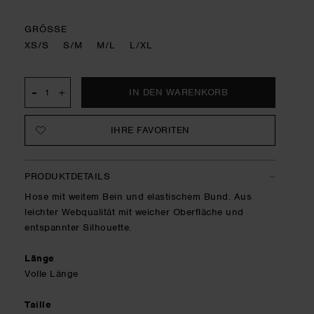
GRÖSSE
XS/S
S/M
M/L
L/XL
-
+
IHRE FAVORITEN
PRODUKTDETAILS
Hose mit weitem Bein und elastischem Bund. Aus
leichter Webqualität mit weicher Oberfläche und
entspannter Silhouette.
Länge
Volle Länge
Taille