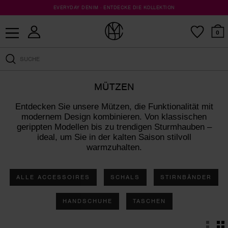
EVERYDAY DENIM · ENTDECKE DIE KOLLEKTION
KOSTENLOSER VERSAND AB 100 €
SHOP FINAL SALE · HIER KLICKEN
0
MÜTZEN
Entdecken Sie unsere Mützen, die Funktionalität mit
modernem Design kombinieren. Von klassischen
gerippten Modellen bis zu trendigen Sturmhauben –
ideal, um Sie in der kalten Saison stilvoll
warmzuhalten.
ALLE ACCESSOIRES
SCHALS
STIRNBÄNDER
HANDSCHUHE
TASCHEN