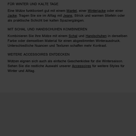
FÜR WINTER UND KALTE TAGE
Eine Mütze funktioniert gut mit einem
Mantel
, einer
Winterjacke
oder einer
Jacke
. Tragen Sie sie im Alltag mit
Jeans
, Strick und warmen Stiefeln oder
als praktische Schicht bei kalten Spaziergängen.
MIT SCHAL UND HANDSCHUHEN KOMBINIEREN
Kombinieren Sie Ihre Mütze mit einem
Schal
und
Handschuhen
in derselben
Farbe oder demselben Material für einen abgestimmten Winterausdruck.
Unterschiedliche Nuancen und Texturen schaffen mehr Kontrast.
WEITERE ACCESSOIRES ENTDECKEN
Mützen eignen sich auch als einfache Geschenkidee für die Wintersaison.
Sehen Sie die restliche Auswahl unserer
Accessoires
für weitere Styles für
Winter und Alltag.