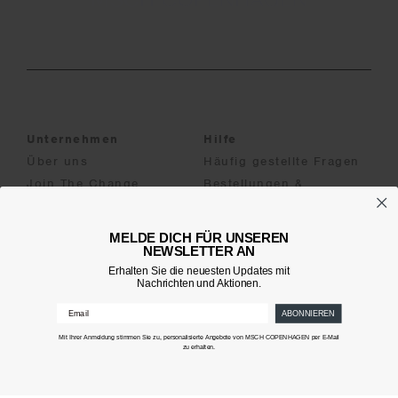
Unternehmen
Hilfe
Über uns
Häufig gestellte Fragen
Join The Change
Bestellungen &
Geschäfte
Lieferung
Karriere
Rücksendungen
MELDE DICH FÜR UNSEREN
Kontakt
Widerruf des Kaufs
NEWSLETTER AN
Erhalten Sie die neuesten Updates mit
Nachrichten und Aktionen.
Rechtliches
Konto
AGB
Login
ABONNIEREN
Impressum
Studentenrabatt
Mit Ihrer Anmeldung stimmen Sie zu, personalisierte Angebote von MSCH COPENHAGEN per E-Mail
zu erhalten.
Widerrufsrecht
Datenschutzerklärung