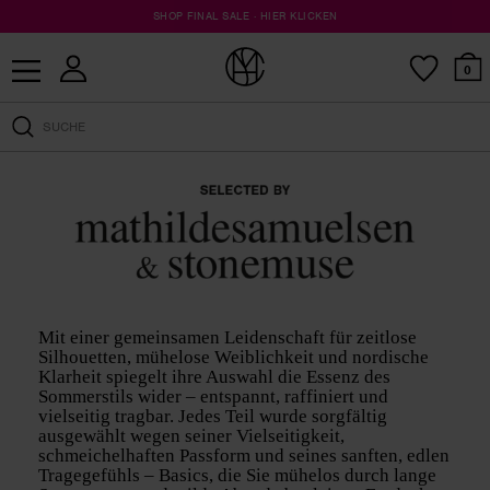
EVERYDAY DENIM · ENTDECKE DIE KOLLEKTION
KOSTENLOSER VERSAND AB 100 €
SHOP FINAL SALE · HIER KLICKEN
0
Mit einer gemeinsamen Leidenschaft für zeitlose
Silhouetten, mühelose Weiblichkeit und nordische
Klarheit spiegelt ihre Auswahl die Essenz des
Sommerstils wider – entspannt, raffiniert und
vielseitig tragbar. Jedes Teil wurde sorgfältig
ausgewählt wegen seiner Vielseitigkeit,
schmeichelhaften Passform und seines sanften, edlen
Tragegefühls – Basics, die Sie mühelos durch lange