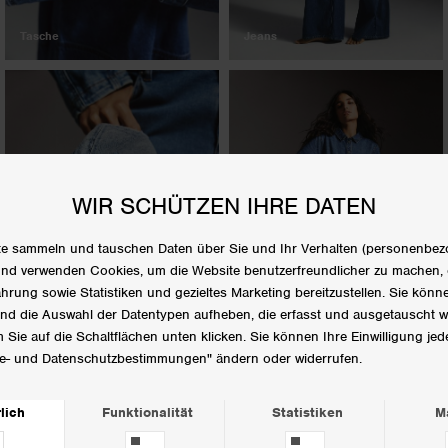
Tasche
Jeans
Kappe
Klied