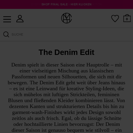
EVERYDAY DENIM · ENTDECKE DIE KOLLEKTION
KOSTENLOSER VERSAND AB 100 €
SHOP FINAL SALE · HIER KLICKEN
0
The Denim Edit
Denim spielt in dieser Saison eine Hauptrolle – mit
einer vielseitigen Mischung aus klassischen
Passformen und neuen Silhouetten, die sich mit dir
bewegen. The Denim Edit geht weit über Jeans hinaus
– es ist eine Leinwand für kreative Styling-Ideen, die
sich mühelos mit luftigen Strickteilen, femininen
Blusen und fließenden Kleider kombinieren lässt. Von
dezenten Kanten und strukturierten Details bis hin zu
garment-wash-Finishes wirkt jedes Design sowohl
zeitlos als auch frisch. Egal, ob du lässige Schnitte
oder hochtaillierte Linien bevorzugst: Der Denim
dieser Saison ist genauso bequem wie stilvoll – ein