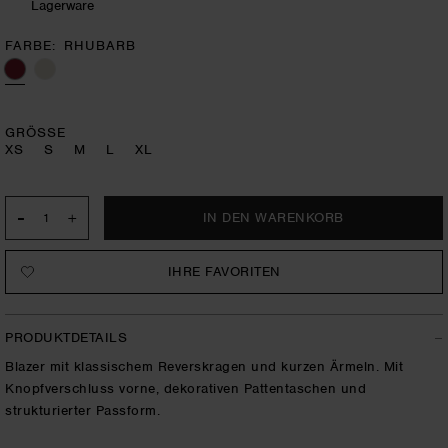
Lagerware
FARBE
RHUBARB
GRÖSSE
XS
S
M
L
XL
-
+
IHRE FAVORITEN
PRODUKTDETAILS
Blazer mit klassischem Reverskragen und kurzen Ärmeln. Mit
Knopfverschluss vorne, dekorativen Pattentaschen und
strukturierter Passform.