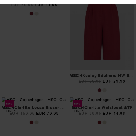
EUR 69,95
EUR 34,98
MSCHKeeley Edelmira HW Shorts
EUR 59,95
EUR 29,98
50%
50%
MSCHClaritte Loose Blazer STP
MSCHClaritte Waistcoat STP
LEINEN
LEINEN
EUR 159,95
EUR 79,98
EUR 89,95
EUR 44,98