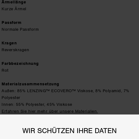
Ärmellänge
Kurze Ärmel
Passform
Normale Passform
Kragen
Reverskragen
Farbbezeichnung
Rot
Materialzusammensetzung
Außen: 85% LENZING™ ECOVERO™ Viskose, 8% Polyamid, 7%
Polyester
Innen: 55% Polyester, 45% Viskose
Erfahren Sie hier mehr über unsere Materialien.
LIEFERUNG / RÜCKGABE
Please note: Longer processing time for returns due to summer