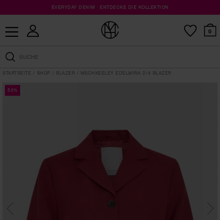
EVERYDAY DENIM · ENTDECKE DIE KOLLEKTION
KOSTENLOSER VERSAND AB 100 €
SHOP FINAL SALE · HIER KLICKEN
0
STARTSEITE
SHOP
BLAZER
MSCHKEELEY EDELMIRA 2/4 BLAZER
50%