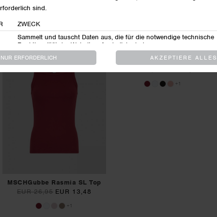
50%
50%
MSCHBreanne Noriel Tee
MSCHCharlitta SL Top
EUR 49,95
EUR 24,98
EUR 49,95
EUR 24,98
50%
50%
MSCHMoa Melea Tee
EUR 34,95
EUR 17,48
+1
MSCHGubbe Rasmia SL Top
EUR 26,95
EUR 13,48
+1