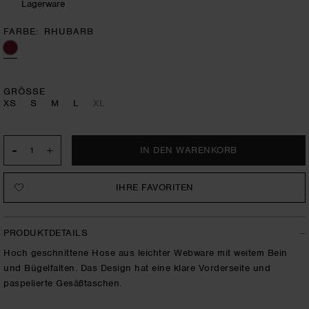
Lagerware
FARBE
RHUBARB
GRÖSSE
XS
S
M
L
XL
-
+
IHRE FAVORITEN
PRODUKTDETAILS
Hoch geschnittene Hose aus leichter Webware mit weitem Bein
und Bügelfalten. Das Design hat eine klare Vorderseite und
paspelierte Gesäßtaschen.