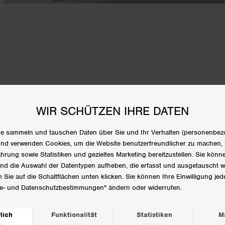
LIEFERUNG & RÜCKGABE
ANDERE BENUTZER HABEN