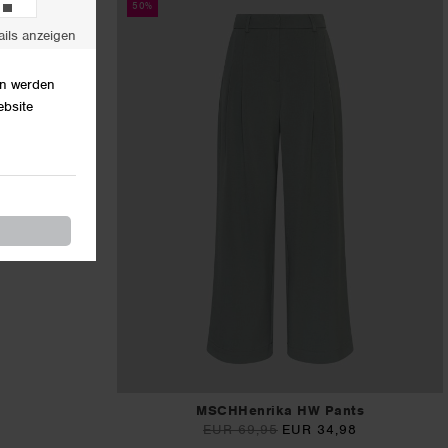
50%
Klicken Sie hier, um mehr über die
,98
Rückgabebedingungen in Ihrem Land zu erfahren.
MSCHHenrika HW Pants
EUR 69,95
EUR 34,98