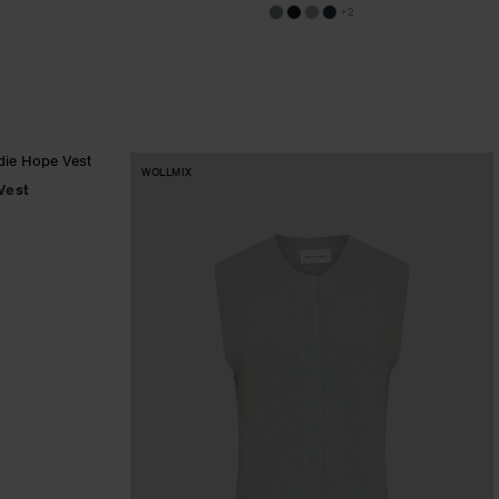
+2
WOLLMIX
Vest