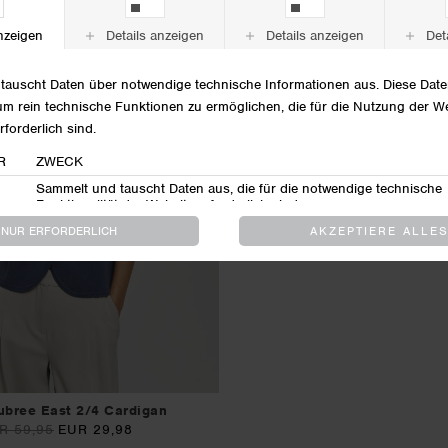
50%
MSCHClark Top
EUR 69,95
EUR 34
bree East 2/4 Cardigan
R 59,95
EUR 29,98