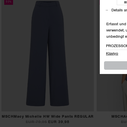
50%
50%
MSCHMacy Michelle HW Wide Pants REGULAR
MSCHAu
EUR 79,95
EUR 39,98
EU