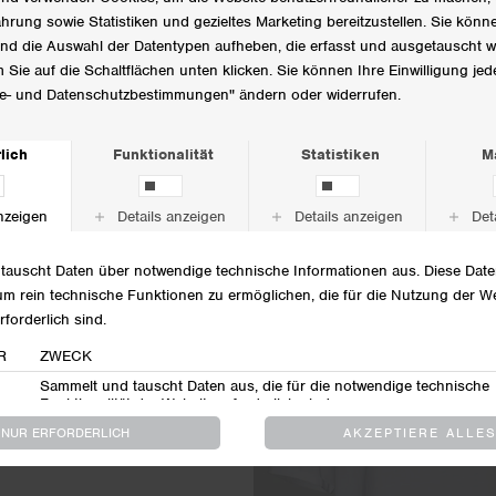
LIEFERUNG & RÜCKGABE
ANDERE BENUTZER HABEN
a Organic Small Logo Tee
EUR 34,95