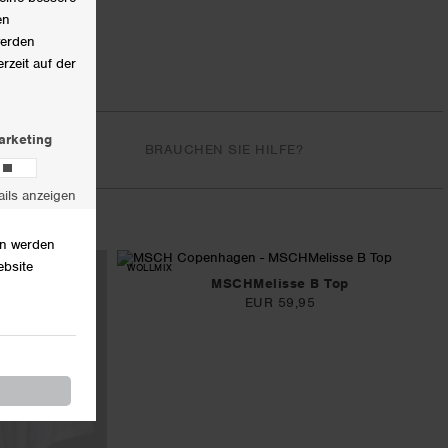
die Lieferoptionen für Ihr Land anzuzeigen.
Alle Bestellungen werden mit GLS geliefert.
RÜCKSENDUNGEN
- Sie haben 30 Tage Zeit, Ihre Bestellung
BRAUCHEN SIE HILFE?
zurückzugeben.
Klicken Sie hier, um mehr über die
Rückgabebedingungen in Ihrem Land zu erfahren.
WOLLMIX
MSCHMelisse B Top
EUR 59,95