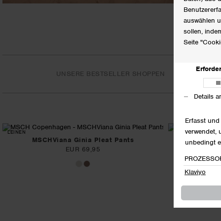
UNSERE BESTSELLER SHOPPEN
LEINEN
MSCHViana Ginia Pleat Pants
MSCHTerin
EUR 69,95