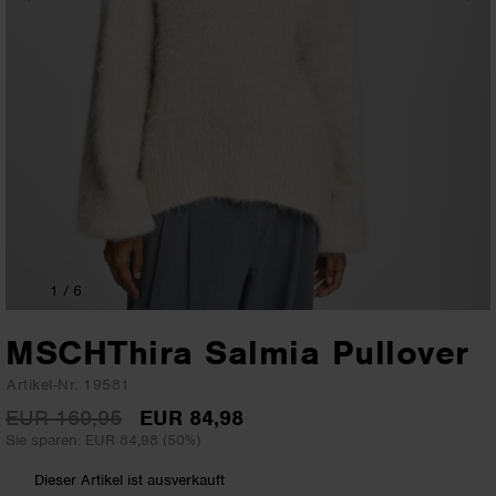
1
/ 6
MSCHThira Salmia Pullover
Artikel-Nr. 19581
EUR 169,95
EUR 84,98
Sie sparen: EUR 84,98 (50%)
Dieser Artikel ist ausverkauft