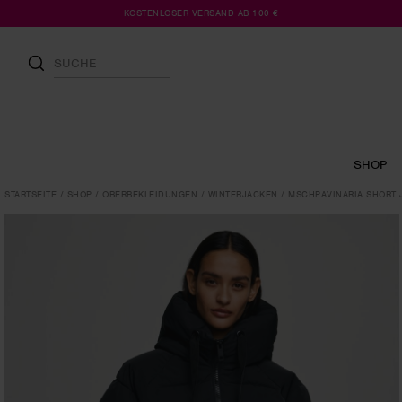
KOSTENLOSER VERSAND AB 100 €
SHOP
STARTSEITE
SHOP
OBERBEKLEIDUNGEN
WINTERJACKEN
MSCHPAVINARIA SHORT 