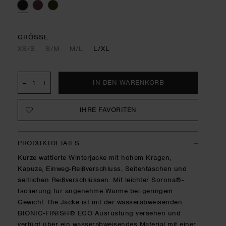
GRÖSSE
XS/S
S/M
M/L
L/XL
-
+
IHRE FAVORITEN
PRODUKTDETAILS
Kurze wattierte Winterjacke mit hohem Kragen,
Kapuze, Einweg-Reißverschluss, Seitentaschen und
seitlichen Reißverschlüssen. Mit leichter Sorona®-
Isolierung für angenehme Wärme bei geringem
Gewicht. Die Jacke ist mit der wasserabweisenden
BIONIC-FINISH® ECO Ausrüstung versehen und
verfügt über ein wasserabweisendes Material mit einer