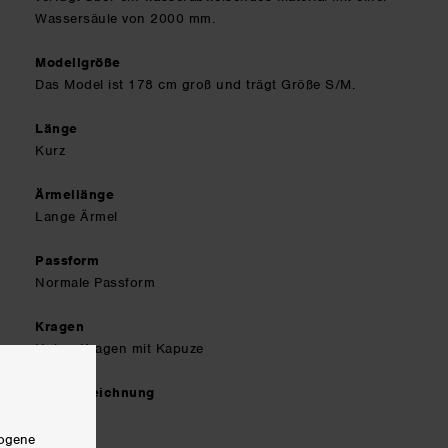
Wassersäule von 2000 mm.
Modellgröße
Das Model ist 178 cm groß und trägt Größe S/M.
Länge
Kurz
Ärmellänge
Lange Ärmel
Passform
Normale Passform
Kragen
Hoher Kragen mit Kapuze
Farbbezeichnung
Schwarz