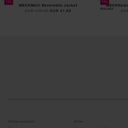
70%
50%
MSCHMelli Reversible Jacket
MSCHKeola 
WOLLMIX
EUR 139,95
EUR 41,99
EUR
Unternehmen
Hilfe