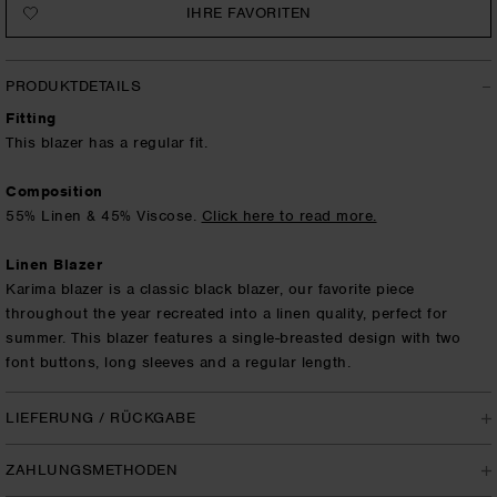
IHRE FAVORITEN
PRODUKTDETAILS
Fitting
This blazer has a regular fit.
Composition
55% Linen & 45% Viscose.
Click here to read more.
Linen Blazer
Karima blazer is a classic black blazer, our favorite piece
throughout the year recreated into a linen quality, perfect for
summer. This blazer features a single-breasted design with two
font buttons, long sleeves and a regular length.
LIEFERUNG / RÜCKGABE
Please note: Longer processing time for returns due to summer
ZAHLUNGSMETHODEN
holiday.