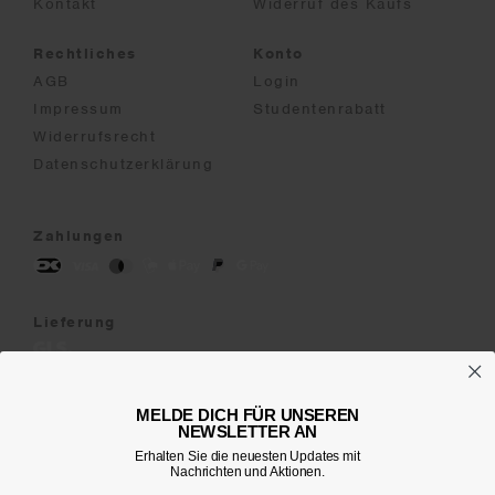
Kontakt
Widerruf des Kaufs
Rechtliches
Konto
AGB
Login
Impressum
Studentenrabatt
Widerrufsrecht
Datenschutzerklärung
Zahlungen
Lieferung
Change language
MELDE DICH FÜR UNSEREN
English
/
Danish
/
German
NEWSLETTER AN
Erhalten Sie die neuesten Updates mit
Nachrichten und Aktionen.