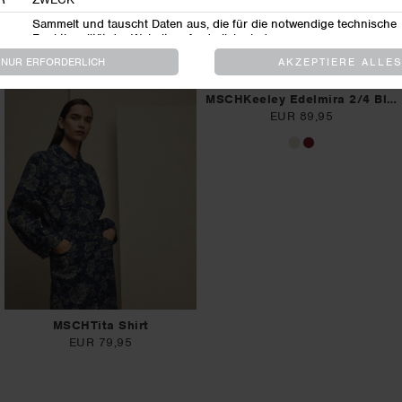
MSCHKiesa Henrika Blazer
MSCHMarceli Oversized Blazer
EUR 119,95
EUR 119,95
MSCHKeeley Edelmira 2/4 Blazer
EUR 89,95
MSCHTita Shirt
EUR 79,95